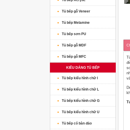
Tủ bếp Acrylic
Tủ bếp gỗ Veneer
Tủ bếp Melamine
Tủ bếp sơn PU
Tủ bếp gỗ MDF
Ch
Tủ bếp gỗ MFC
T
đ
KIỂU DÁNG TỦ BẾP
s
n
Tủ bếp kiểu hình chữ I
và
D
Tủ bếp kiểu hình chữ L
k
Tủ bếp kiểu hình chữ G
T
Tủ bếp kiểu hình chữ U
Tủ bếp có bàn đảo