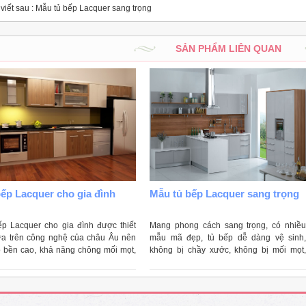
viết sau :
Mẫu tủ bếp Lacquer sang trọng
SẢN PHẨM LIÊN QUAN
ếp Lacquer cho gia đình
Mẫu tủ bếp Lacquer sang trọng
ếp Lacquer cho gia đình được thiết
Mang phong cách sang trọng, có nhiều
ựa trên công nghệ của châu Âu nên
mẫu mã đẹp, tủ bếp dễ dàng vệ sinh,
ộ bền cao, khả năng chông mối mọt,
không bị chầy xước, không bị mối mọt,
nước, cong vênh rất tốt.
không thấm nước, màu sắc đẹp là những
ưu điểm vượt trội của mẫu tủ bếp Lacquer
sang trọng.