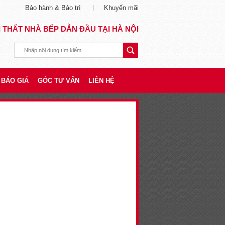
Bảo hành & Bảo trì
Khuyến mãi
I THẤT NHÀ BẾP DẪN ĐẦU TẠI HÀ NỘI
BÁO GIÁ
GÓC TƯ VẤN
LIÊN HỆ