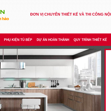
ĐƠN VỊ CHUYÊN THIẾT KẾ VÀ THI CÔNG NỘ
PHỤ KIỆN TỦ BẾP
DỰ ÁN HOÀN THÀNH
QUY TRÌNH THIẾT KẾ