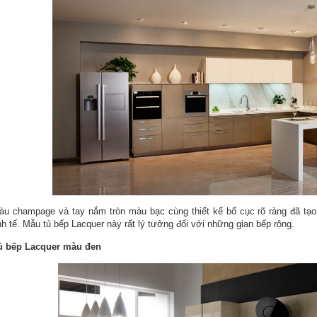
àu champage và tay nắm tròn màu bạc cùng thiết kế bố cục rõ ràng đã tạo
nh tế. Mẫu tủ bếp Lacquer này rất lý tưởng đối với những gian bếp rộng.
ủ bếp Lacquer màu đen