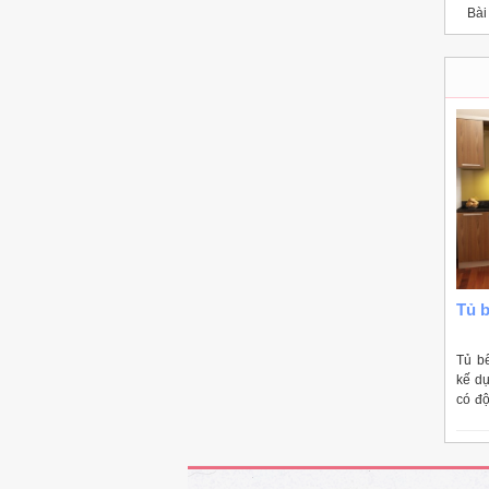
Bài 
Tủ b
Tủ b
kế d
có đ
thấm 