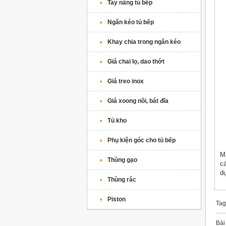
Tay nâng tủ bếp
Ngăn kéo tủ bếp
Khay chia trong ngăn kéo
Giá chai lọ, dao thớt
Giá treo inox
Giá xoong nồi, bát đĩa
Tủ kho
Phụ kiện góc cho tủ bếp
M
Thùng gạo
c
d
Thùng rác
Piston
Tag
Bài 