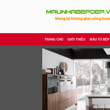
TRANG CHỦ
GIỚI THIỆU
MẪU TỦ BẾP