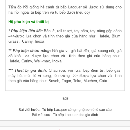
Tấm ốp hồi giống hệ cánh tủ bếp Lacquer sẽ được sử dụng cho
hai hồi ngoài tủ bếp trên và tủ bếp dưới (nếu có)
Hệ phụ kiện và thiết bị
* Phụ kiện liên kết:
Bản lề, rail trượt, tay nắm, tay nâng gập cánh
–>>được lựa chọn và tính theo giá của hãng như: Hafele, Blum,
Grass, Cariny, Inoxa
** Phụ kiện chức năng:
Giá gia vị, giá bát đĩa, giá xoong nồi, giá
đồ khô –>> được lựa chọn và tính theo giá của hãng như:
Hafele, Cariny, Well-max, Inoxa
*** Thiết bị gia đình:
Chậu rửa, vòi rửa, bếp điện từ, bếp gas,
máy hút mùi, lò vi song, lò nướng –>> được lựa chọn và tính
theo giá của hãng như: Bosch, Fagor, Teka, Muchen, Cata.
Tags:
Bài viết trước :
Tủ bếp Lacquer công nghệ sơn ô tô cao cấp
Bài viết sau :
Tủ bếp Lacquer cho gia đình