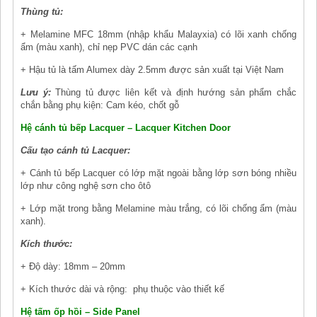
Thùng tủ:
+ Melamine MFC 18mm (nhập khẩu Malayxia) có lõi xanh chống
ẩm (màu xanh), chỉ nẹp PVC dán các cạnh
+ Hậu tủ là tấm Alumex dày 2.5mm được sản xuất tại Việt Nam
Lưu ý:
Thùng tủ được liên kết và định hướng sản phẩm chắc
chắn bằng phụ kiện: Cam kéo, chốt gỗ
Hệ cánh tủ bếp Lacquer – Lacquer Kitchen Door
Cấu tạo cánh tủ Lacquer:
+ Cánh tủ bếp Lacquer có lớp mặt ngoài bằng lớp sơn bóng nhiều
lớp như công nghệ sơn cho ôtô
+ Lớp mặt trong bằng Melamine màu trắng, có lõi chống ẩm (màu
xanh).
Kích thước:
+ Độ dày: 18mm – 20mm
+ Kích thước dài và rộng: phụ thuộc vào thiết kế
Hệ tấm ốp hồi – Side Panel