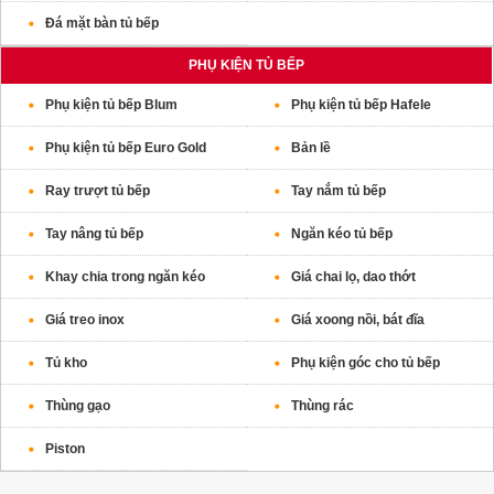
Đá mặt bàn tủ bếp
PHỤ KIỆN TỦ BẾP
Phụ kiện tủ bếp Blum
Phụ kiện tủ bếp Hafele
Phụ kiện tủ bếp Euro Gold
Bản lề
Ray trượt tủ bếp
Tay nắm tủ bếp
Tay nâng tủ bếp
Ngăn kéo tủ bếp
Khay chia trong ngăn kéo
Giá chai lọ, dao thớt
Giá treo inox
Giá xoong nồi, bát đĩa
Tủ kho
Phụ kiện góc cho tủ bếp
Thùng gạo
Thùng rác
Piston