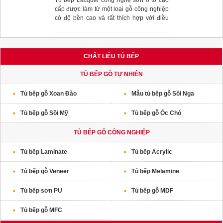
Tủ bếp Lacquer công nghệ sơn ô tô cao
cấp được làm từ một loại gỗ công nghiệp
có độ bền cao và rất thích hợp với điều
kiện khí hậu nóng ẩm, mưa nhiều ở nước
ta.
CHẤT LIỆU TỦ BẾP
TỦ BẾP GỖ TỰ NHIÊN
Tủ bếp gỗ Xoan Đào
Mẫu tủ bếp gỗ Sồi Nga
Tủ bếp gỗ Sồi Mỹ
Tủ bếp gỗ Óc Chó
TỦ BẾP GỖ CÔNG NGHIỆP
Tủ bếp Laminate
Tủ bếp Acrylic
Tủ bếp gỗ Veneer
Tủ bếp Melamine
Tủ bếp sơn PU
Tủ bếp gỗ MDF
Tủ bếp gỗ MFC