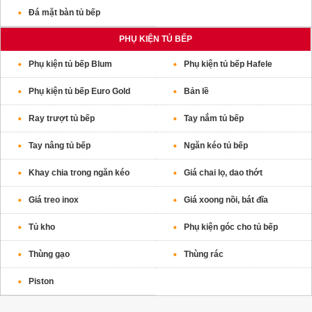
Đá mặt bàn tủ bếp
PHỤ KIỆN TỦ BẾP
Phụ kiện tủ bếp Blum
Phụ kiện tủ bếp Hafele
Phụ kiện tủ bếp Euro Gold
Bản lề
Ray trượt tủ bếp
Tay nắm tủ bếp
Tay nâng tủ bếp
Ngăn kéo tủ bếp
Khay chia trong ngăn kéo
Giá chai lọ, dao thớt
Giá treo inox
Giá xoong nồi, bát đĩa
Tủ kho
Phụ kiện góc cho tủ bếp
Thùng gạo
Thùng rác
Piston