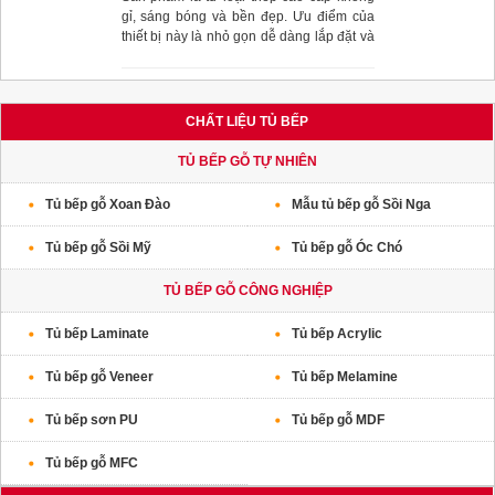
gỉ, sáng bóng và bền đẹp. Ưu điểm của
thiết bị này là nhỏ gọn dễ dàng lắp đặt và
phù hợp với nhiều loại kích thước hộc tủ
bếp.
CHẤT LIỆU TỦ BẾP
TỦ BẾP GỖ TỰ NHIÊN
Tủ bếp gỗ Xoan Đào
Mẫu tủ bếp gỗ Sồi Nga
Tủ bếp gỗ Sồi Mỹ
Tủ bếp gỗ Óc Chó
TỦ BẾP GỖ CÔNG NGHIỆP
Tủ bếp Laminate
Tủ bếp Acrylic
Tủ bếp gỗ Veneer
Tủ bếp Melamine
Tủ bếp sơn PU
Tủ bếp gỗ MDF
Tủ bếp gỗ MFC