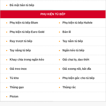
Đá mặt bàn tủ bếp
PHỤ KIỆN TỦ BẾP
Phụ kiện tủ bếp Blum
Phụ kiện tủ bếp Hafele
Phụ kiện tủ bếp Euro Gold
Bản lề
Ray trượt tủ bếp
Tay nắm tủ bếp
Tay nâng tủ bếp
Ngăn kéo tủ bếp
Khay chia trong ngăn kéo
Giá chai lọ, dao thớt
Giá treo inox
Giá xoong nồi, bát đĩa
Tủ kho
Phụ kiện góc cho tủ bếp
Thùng gạo
Thùng rác
Piston