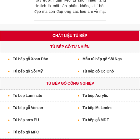
Ray trượt ngăn kéo tủ kho nhiều tầng
Hettich là một sản phẩm không chỉ bền
đẹp mà còn đáp ứng các tiêu chí về mặt
tính năng trong quá trình sử dụng
CHẤT LIỆU TỦ BẾP
TỦ BẾP GỖ TỰ NHIÊN
Tủ bếp gỗ Xoan Đào
Mẫu tủ bếp gỗ Sồi Nga
Tủ bếp gỗ Sồi Mỹ
Tủ bếp gỗ Óc Chó
TỦ BẾP GỖ CÔNG NGHIỆP
Tủ bếp Laminate
Tủ bếp Acrylic
Tủ bếp gỗ Veneer
Tủ bếp Melamine
Tủ bếp sơn PU
Tủ bếp gỗ MDF
Tủ bếp gỗ MFC