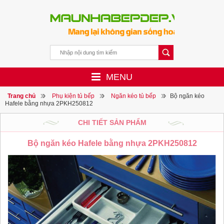
MENU
Trang chủ
Phụ kiện tủ bếp
Ngăn kéo tủ bếp
Bộ ngăn kéo
Hafele bằng nhựa 2PKH250812
CHI TIẾT SẢN PHẨM
Bộ ngăn kéo Hafele bằng nhựa 2PKH250812