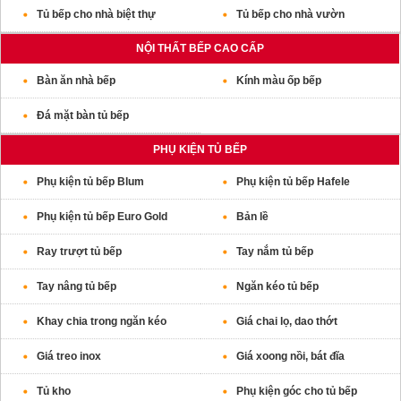
Tủ bếp cho nhà biệt thự
Tủ bếp cho nhà vườn
NỘI THẤT BẾP CAO CẤP
Bàn ăn nhà bếp
Kính màu ốp bếp
Đá mặt bàn tủ bếp
PHỤ KIỆN TỦ BẾP
Phụ kiện tủ bếp Blum
Phụ kiện tủ bếp Hafele
Phụ kiện tủ bếp Euro Gold
Bản lề
Ray trượt tủ bếp
Tay nắm tủ bếp
Tay nâng tủ bếp
Ngăn kéo tủ bếp
Khay chia trong ngăn kéo
Giá chai lọ, dao thớt
Giá treo inox
Giá xoong nồi, bát đĩa
Tủ kho
Phụ kiện góc cho tủ bếp