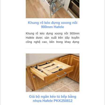
Khung rổ kéo đựng xoong nồi
900mm Hafele
Khung rổ kéo đựng xoong nồi 900mm
Hafele được sản xuất trên dây truyền
công nghệ cao, bên trong khay đựng
được làm từ chất liệu inox cao cấp, luôn
sáng bóng và không bị hoen gỉ
Giá bộ ngăn kéo tủ bếp bằng
nhựa Hafele PKK250812