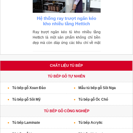
Hệ thống ray trượt ngăn kéo
kho nhiều tầng Hettich
Ray trượt ngăn kéo tủ kho nhiều tầng
Hettich là một sản phẩm không chỉ bền
đẹp mà còn đáp ứng các tiêu chí về mặt
tính năng trong quá trình sử dụng
CHẤT LIỆU TỦ BẾP
TỦ BẾP GỖ TỰ NHIÊN
Tủ bếp gỗ Xoan Đào
Mẫu tủ bếp gỗ Sồi Nga
Tủ bếp gỗ Sồi Mỹ
Tủ bếp gỗ Óc Chó
TỦ BẾP GỖ CÔNG NGHIỆP
Tủ bếp Laminate
Tủ bếp Acrylic