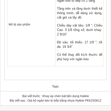
Ngăn kéo tủ bếp có 2 tầng
Tầng trên và tầng dưới thiết kế
thông minh, dễ dàng sử dụng,
cất giữ và lấy đồ.
Mô tả sản phẩm
Chiều dày vật liệu: 1/8 “; Chiều
Cao: 3 1/8 tổng số; dưới khay:
2 9/16″
Độ sâu: tối thiểu: 17 1/8 “, tối
đa: 19 3/4″
Có thể thay đổi kích thước để
phù hợp với ngăn kéo
Tags:
Bài viết trước :
Khay úp chén bát tiện dụng Hafele
Bài viết sau :
Giá bộ ngăn kéo tủ bếp bằng nhựa Hafele PKK250812