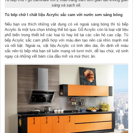
sáng và sạch sẽ.
Tủ bếp chữ I chất liệu Acrylic sắc cam với nước sơn sáng bóng
Nếu bạn ưa thích những vật dụng có vẻ ngoài sáng bóng thì tủ bếp
Acrylic là một lựa chọn không thể bỏ qua. Gỗ Acrylic còn là loại vật liệu
phổ biến trong thiết kế các loại tủ hay kệ tại các căn hộ cao cấp. Tủ
bếp Acrylic sắc cam phối hợp với màu đen tạo nên cái nhìn mạnh mẽ
và nổi bật. Ngoài ra, vật liệu Acrylic có tinh dẻo dai, ổn định về màu
sắc nên tủ bếp nhà bạn sẽ luôn mang vẻ tươi mới, dễ lau chùi, vệ sinh
ngay cả những vết bám của dầu mỡ và mùi thức ăn.