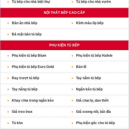
Tủ bếp cho nhà biệt thự
Tủ bếp cho nhà vườn
NỘI THẤT BẾP CAO CẤP
Bàn ăn nhà bếp
Kính màu ốp bếp
Đá mặt bàn tủ bếp
PHỤ KIỆN TỦ BẾP
Phụ kiện tủ bếp Blum
Phụ kiện tủ bếp Hafele
Phụ kiện tủ bếp Euro Gold
Bản lề
Ray trượt tủ bếp
Tay nắm tủ bếp
Tay nâng tủ bếp
Ngăn kéo tủ bếp
Khay chia trong ngăn kéo
Giá chai lọ, dao thớt
Giá treo inox
Giá xoong nồi, bát đĩa
Tủ kho
Phụ kiện góc cho tủ bếp