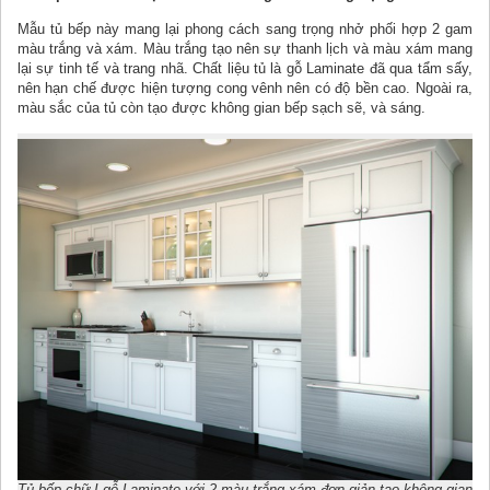
Mẫu tủ bếp này mang lại phong cách sang trọng nhở phối hợp 2 gam
màu trắng và xám. Màu trắng tạo nên sự thanh lịch và màu xám mang
lại sự tinh tế và trang nhã. Chất liệu tủ là gỗ Laminate đã qua tẩm sấy,
nên hạn chế được hiện tượng cong vênh nên có độ bền cao. Ngoài ra,
màu sắc của tủ còn tạo được không gian bếp sạch sẽ, và sáng.
Tủ bếp chữ I gỗ Laminate với 2 màu trắng xám đơn giản tạo không gian