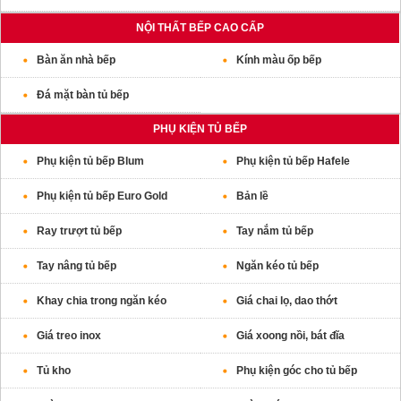
NỘI THẤT BẾP CAO CẤP
Bàn ăn nhà bếp
Kính màu ốp bếp
Đá mặt bàn tủ bếp
PHỤ KIỆN TỦ BẾP
Phụ kiện tủ bếp Blum
Phụ kiện tủ bếp Hafele
Phụ kiện tủ bếp Euro Gold
Bản lề
Ray trượt tủ bếp
Tay nắm tủ bếp
Tay nâng tủ bếp
Ngăn kéo tủ bếp
Khay chia trong ngăn kéo
Giá chai lọ, dao thớt
Giá treo inox
Giá xoong nồi, bát đĩa
Tủ kho
Phụ kiện góc cho tủ bếp