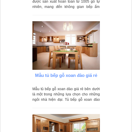
được sản xuất hoàn toàn từ 1005 gỗ tự
nhiên, mang đến không gian bếp ấm
cúng mà không kém phần thoải mái cho
gia đình bạn. Chất liệu gỗ đã qua quy
trình xử lý tỉ mỉ, có khả năng chống mối
mọt, ẩm mốc tốt, chịu được nhiệt độ cao
và lực va đập mạnh trong quá trình sử
dụng.
Mẫu tủ bếp gỗ xoan đào giá rẻ
Mẫu tủ bếp gỗ xoan đào giá rẻ bên dưới
là một trong những lựa chọn cho những
ngôi nhà hiện đại. Tủ bếp gỗ xoan đào
này có thiết kế rất mới với một quầy bar,
nơi bạn có thể cùng gia đình và bạn bè
nhâm nhi những ly rượu ngon.