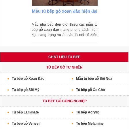
Mẫu tủ bếp gỗ xoan đào hiện đại
Mẫu nhà bếp đẹp giới thiệu các mẫu tủ
bếp gỗ xoan đào mang phong cách hiện
đại, sang trọng và ẩn sâu là nét cổ điển
mà ít chất liệu nào có được.
CHẤT LIỆU TỦ BẾP
TỦ BẾP GỖ TỰ NHIÊN
Tủ bếp gỗ Xoan Đào
Mẫu tủ bếp gỗ Sồi Nga
Tủ bếp gỗ Sồi Mỹ
Tủ bếp gỗ Óc Chó
TỦ BẾP GỖ CÔNG NGHIỆP
Tủ bếp Laminate
Tủ bếp Acrylic
Tủ bếp gỗ Veneer
Tủ bếp Melamine