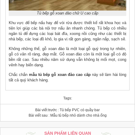
Tủ bếp gỗ xoan đào chữ U cao cấp
Khu vực để bếp nấu hay để vòi rửa được thiết kế rất khoa học và
tiện lợi giúp các bà nội trợ nấu ăn nhanh chóng. Tủ bếp có nhiều
ngăn tủ để đựng các loại bát đĩa, xoong nồi cũng như các thiết bị
nhà bếp, các loại đồ khô, lọ gia vị rất gọn gàng, ngăn nắp, sạch sẽ.
Không những thế, gỗ xoan đào là một loại gỗ quý trong tự nhiên,
gỗ có vân rõ ràng, đẹp mắt. Gỗ xoan đào còn là một loại gỗ có độ
bền rất cao. Sau nhiều năm sử dụng vẫn không bị mối mọt, cong
vênh hay biến dạng.
Chắc chắn
mẫu
tủ bếp gỗ xoan đào cao cấp
này sẽ làm hài lòng
tất cả quý khách hàng.
Tags:
Bài viết trước :
Tủ bếp PVC có quầy bar
Bài viết sau :
Mẫu tủ bếp nhỏ dành cho nhà ống
SẢN PHẨM LIÊN QUAN