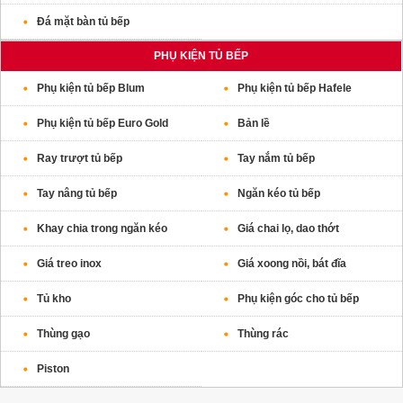
Đá mặt bàn tủ bếp
PHỤ KIỆN TỦ BẾP
Phụ kiện tủ bếp Blum
Phụ kiện tủ bếp Hafele
Phụ kiện tủ bếp Euro Gold
Bản lề
Ray trượt tủ bếp
Tay nắm tủ bếp
Tay nâng tủ bếp
Ngăn kéo tủ bếp
Khay chia trong ngăn kéo
Giá chai lọ, dao thớt
Giá treo inox
Giá xoong nồi, bát đĩa
Tủ kho
Phụ kiện góc cho tủ bếp
Thùng gạo
Thùng rác
Piston