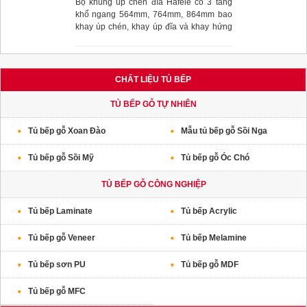
Bộ khung úp chén đĩa Hafele có 3 tầng
khổ ngang 564mm, 764mm, 864mm bao
khay úp chén, khay úp đĩa và khay hứng
nước.Chất liệu cao cấp giúp thiết bị luôn
sáng bóng, sạch sẽ giúp đảm bảo vệ sinh
CHẤT LIỆU TỦ BẾP
TỦ BẾP GỖ TỰ NHIÊN
Tủ bếp gỗ Xoan Đào
Mẫu tủ bếp gỗ Sồi Nga
Tủ bếp gỗ Sồi Mỹ
Tủ bếp gỗ Óc Chó
TỦ BẾP GỖ CÔNG NGHIỆP
Tủ bếp Laminate
Tủ bếp Acrylic
Tủ bếp gỗ Veneer
Tủ bếp Melamine
Tủ bếp sơn PU
Tủ bếp gỗ MDF
Tủ bếp gỗ MFC