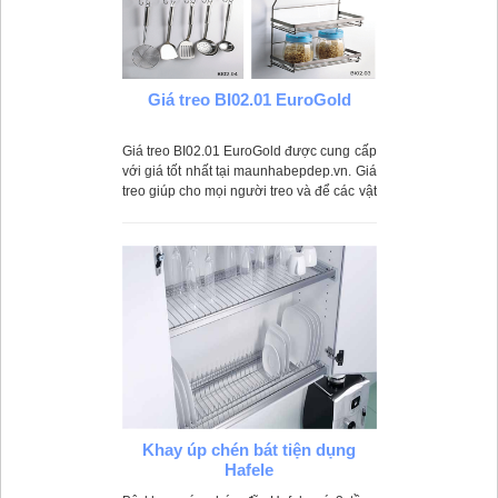
Giá treo BI02.01 EuroGold
Giá treo BI02.01 EuroGold được cung cấp
với giá tốt nhất tại maunhabepdep.vn. Giá
treo giúp cho mọi người treo và để các vật
dụng nhỏ được gọn gàng ngăn lắp hơn.
Khay úp chén bát tiện dụng
Hafele