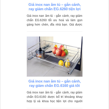
Giá inox nan âm tủ – gắn cánh,
ray giảm chấn EG.6260 tiện lợi
Giá inox nan âm tủ - gắn cánh, ray giảm
chấn EG.6260 tối ưu hoá và làm gọn
gàng hơn chén, đĩa nhà bạn. Giá được
làm từ loại inox 404 cao cấp không han gỉ
giúp giá luôn được bóng sáng và bền
màu
Giá inox nan âm tủ – gắn cánh,
ray giảm chấn EG.6160 giá tốt
Giá inox nan âm tủ - gắn cánh, ray giảm
chấn EG.6160 được bố trí khoảng khay
hợp lý và khoa học tiện lợi cho người
dùng quan sát và dễ dàng sắp xếp bát