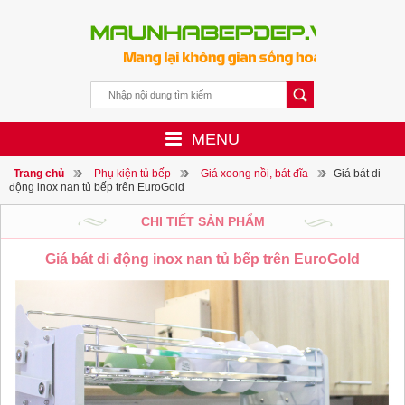
MENU
Trang chủ
Phụ kiện tủ bếp
Giá xoong nồi, bát đĩa
Giá bát di
động inox nan tủ bếp trên EuroGold
CHI TIẾT SẢN PHẨM
Giá bát di động inox nan tủ bếp trên EuroGold