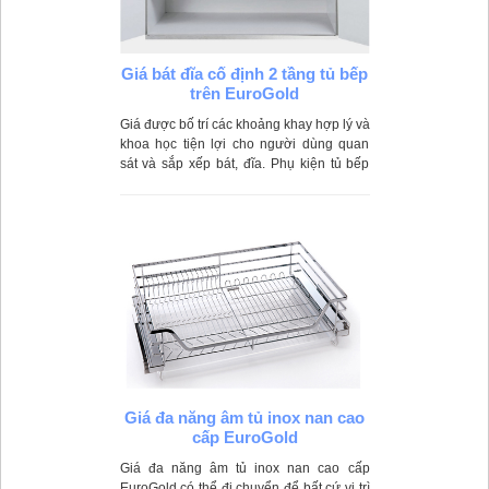
Giá bát đĩa cố định 2 tầng tủ bếp
trên EuroGold
Giá được bố trí các khoảng khay hợp lý và
khoa học tiện lợi cho người dùng quan
sát và sắp xếp bát, đĩa. Phụ kiện tủ bếp
này sử dụng inox đặc cao cấp nên giá có
màu sáng bóng đẹp mắt và tuổi thọ sử
dụng lâu dài
Giá đa năng âm tủ inox nan cao
cấp EuroGold
Giá đa năng âm tủ inox nan cao cấp
EuroGold có thể đi chuyển để bất cứ vị trì