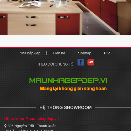
Nhà bếp đẹp
Liên hệ
Sitemap
RSS
THEO DÕI CHÚNG TÔI
HỆ THỐNG SHOWROOM
Showroom Maunhabepdep.vn
286 Nguyễn Trãi - Thanh Xuân -