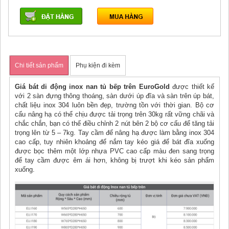
Chi tiết sản phẩm
Phụ kiện đi kèm
Giá bát di động inox nan tủ bếp trên EuroGold
được thiết kế
với 2 sàn đựng thông thoáng, sàn dưới úp đĩa và sàn trên úp bát,
chất liệu inox 304 luôn bền đẹp, trường tồn với thời gian. Bộ cơ
cấu nâng hạ có thể chịu được tải trọng trên 30kg rất vững chãi và
chắc chắn, bạn có thế điều chỉnh 2 nút bên 2 bộ cơ cấu để tăng tải
trọng lên từ 5 – 7kg. Tay cầm để nâng hạ được làm bằng inox 304
cao cấp, tuy nhiên khoảng để nắm tay kéo giá để bát đĩa xuống
được bọc thêm một lớp nhựa PVC cao cấp màu đen sang trọng
để tay cầm được êm ái hơn, không bị trượt khi kéo sản phẩm
xuống.