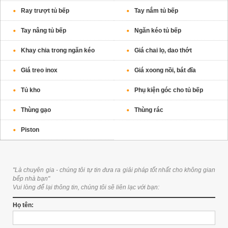
Ray trượt tủ bếp
Tay nắm tủ bếp
Tay nâng tủ bếp
Ngăn kéo tủ bếp
Khay chia trong ngăn kéo
Giá chai lọ, dao thớt
Giá treo inox
Giá xoong nồi, bát đĩa
Tủ kho
Phụ kiện góc cho tủ bếp
Thùng gạo
Thùng rác
Piston
"Là chuyên gia - chúng tôi tự tin đưa ra giải pháp tốt nhất cho không gian
bếp nhà bạn"
Vui lòng để lại thông tin, chúng tôi sẽ liên lạc với bạn:
Họ tên: