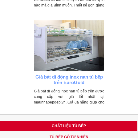
nào mà gia đình muốn. Thiết kế gon gàng
nhưng không kém phần tiện dụng.
Giá bát di động inox nan tủ bếp
trên EuroGold
Giá bát di động inox nan tủ bếp trên được
cung cấp với giá tốt nhất tại
maunhabepdep.vn. Giá đa năng giúp cho
mọi người úp bát đĩa gọn gàng hơn.
CHẤT LIỆU TỦ BẾP
TỦ BẾP GỖ TỰ NHIÊN