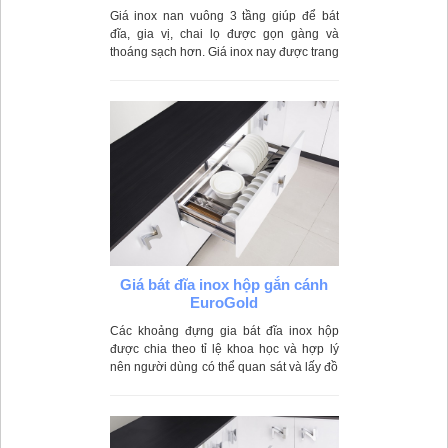
EuroGold
Giá inox nan vuông 3 tầng giúp để bát
đĩa, gia vị, chai lọ được gọn gàng và
thoáng sạch hơn. Giá inox nay được trang
bị thêm cánh kéo và ray trượt giảm chấn
dễ dàng cho người dùng kéo ra, đóng
vào.
Giá bát đĩa inox hộp gắn cánh
EuroGold
Các khoảng đựng gia bát đĩa inox hộp
được chia theo tỉ lệ khoa học và hợp lý
nên người dùng có thể quan sát và lấy đồ
tiện lợi hơn.