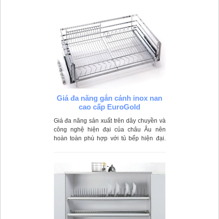
đĩa, chai lọ, dao thớt
Giá đa năng gắn cánh inox nan
cao cấp EuroGold
Giá đa năng sản xuất trên dây chuyền và
công nghệ hiện đại của châu Âu nên
hoàn toàn phù hợp với tủ bếp hiện đại.
Giá được làm từ loại inox 404 cao cấp
đem lại vẻ đẹp sáng bóng và tính thẩm mỹ
cao. Bộ khung giá chắc chắn và góc cạnh
để bát đĩa khô ráo và sạch sẽ.