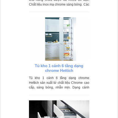
Chất liệu inox mạ chrome sáng bóng. Các
nan rổ có thể dễ dàng điều chỉnh khoảng
cách cho phù hợp với chiều cao của đồ
dùng.
Tủ kho 1 cánh 6 tầng dạng
chrome Hettich
Tủ kho 1 cánh 6 tầng dạng chrome
Hettich sản xuất từ chất liệu Chrome cao
cấp, sáng bóng, nhẵn mịn. Dạng cánh
kéo 6 tầng có sức chứa khối lượng đồ đạc
và vật dụng lớn, kéo đẩy rất êm ái và nhẹ
nhàng.