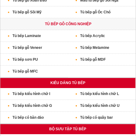
Tủ bếp gỗ Xoan Đào
Mẫu tủ bếp gỗ Sồi Nga
Tủ bếp gỗ Sồi Mỹ
Tủ bếp gỗ Óc Chó
TỦ BẾP GỖ CÔNG NGHIỆP
Tủ bếp Laminate
Tủ bếp Acrylic
Tủ bếp gỗ Veneer
Tủ bếp Melamine
Tủ bếp sơn PU
Tủ bếp gỗ MDF
Tủ bếp gỗ MFC
KIỂU DÁNG TỦ BẾP
Tủ bếp kiểu hình chữ I
Tủ bếp kiểu hình chữ L
Tủ bếp kiểu hình chữ G
Tủ bếp kiểu hình chữ U
Tủ bếp có bàn đảo
Tủ bếp có quầy bar
BỘ SƯU TẬP TỦ BẾP