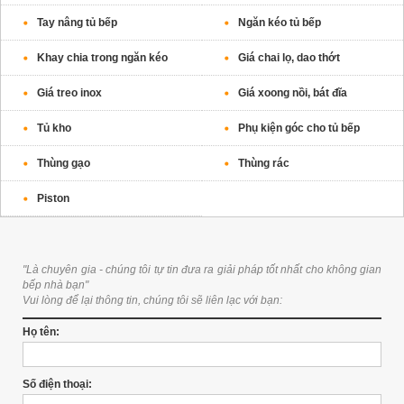
Tay nâng tủ bếp
Ngăn kéo tủ bếp
Khay chia trong ngăn kéo
Giá chai lọ, dao thớt
Giá treo inox
Giá xoong nồi, bát đĩa
Tủ kho
Phụ kiện góc cho tủ bếp
Thùng gạo
Thùng rác
Piston
"Là chuyên gia - chúng tôi tự tin đưa ra giải pháp tốt nhất cho không gian
bếp nhà bạn"
Vui lòng để lại thông tin, chúng tôi sẽ liên lạc với bạn:
Họ tên:
Số điện thoại: