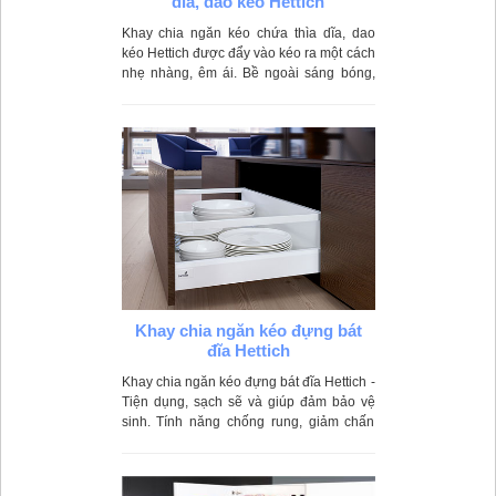
dĩa, dao kéo Hettich
Khay chia ngăn kéo chứa thìa dĩa, dao
kéo Hettich được đẩy vào kéo ra một cách
nhẹ nhàng, êm ái. Bề ngoài sáng bóng,
nhẵn mịn rất dễ lau chùi và vệ sinh
Khay chia ngăn kéo đựng bát
đĩa Hettich
Khay chia ngăn kéo đựng bát đĩa Hettich -
Tiện dụng, sạch sẽ và giúp đảm bảo vệ
sinh. Tính năng chống rung, giảm chấn
giúp bảo quản và lưu trữ bát đĩa tốt nhất