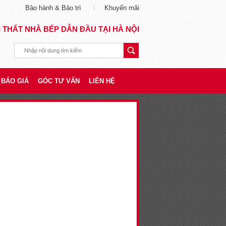
Bảo hành & Bảo trì
Khuyến mãi
I THẤT NHÀ BẾP DẪN ĐẦU TẠI HÀ NỘI
BÁO GIÁ
GÓC TƯ VẤN
LIÊN HỆ