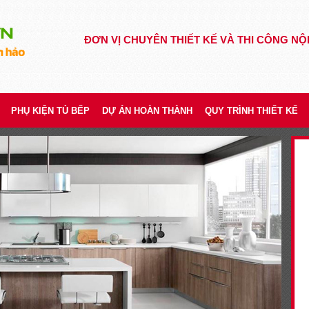
ĐƠN VỊ CHUYÊN THIẾT KẾ VÀ THI CÔNG NỘ
PHỤ KIỆN TỦ BẾP
DỰ ÁN HOÀN THÀNH
QUY TRÌNH THIẾT KẾ