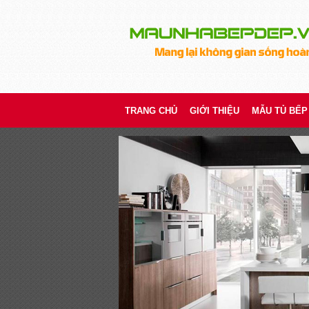
TRANG CHỦ
GIỚI THIỆU
MẪU TỦ BẾP