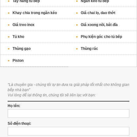
Tay nâng tủ bếp
Ngăn kéo tủ bếp
Khay chia trong ngăn kéo
Giá chai lọ, dao thớt
Giá treo inox
Giá xoong nồi, bát đĩa
Tủ kho
Phụ kiện góc cho tủ bếp
Thùng gạo
Thùng rác
Piston
"Là chuyên gia - chúng tôi tự tin đưa ra giải pháp tốt nhất cho không gian
bếp nhà bạn"
Vui lòng để lại thông tin, chúng tôi sẽ liên lạc với bạn:
Họ tên:
Số điện thoại: