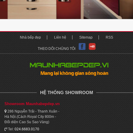
Nhà bếp đẹp
Liên hệ
Sitemap
RSS
THEO DÕI CHÚNG TÔI
HỆ THỐNG SHOWROOM
Showroom Maunhabepdep.vn
286 Nguyễn Trãi - Thanh Xuân -
Hà Nội.(Cách Royal City 800m -
Đối diện Cao Su Sao Vàng)
Tel:
024.6683.0170