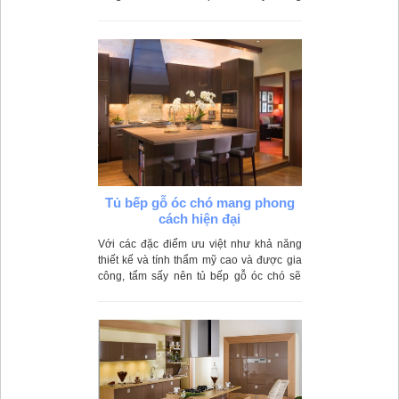
cong vênh, không mối mọt. Do được làm
từ gỗ tự nhiên nên gia chủ có thể thiết kế
và đẽo gọt theo nhiều kiểu dáng khác
nhau.
Tủ bếp gỗ óc chó mang phong
cách hiện đại
Với các đặc điểm ưu việt như khả năng
thiết kế và tính thẩm mỹ cao và được gia
công, tẩm sấy nên tủ bếp gỗ óc chó sẽ
không bị cong vênh do độ ẩm hay mối
mọt xâm hại.