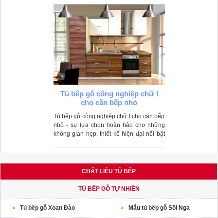
Tủ bếp gỗ công nghiệp chữ I
cho căn bếp nhỏ
Tủ bếp gỗ công nghiệp chữ I cho căn bếp
nhỏ - sự lựa chọn hoàn hảo cho những
không gian hẹp, thiết kế hiện đại nổi bật
nhưng vẫn đầy đủ tính năng đáp ứng mọi
nhu cầu của người dùng.
CHẤT LIỆU TỦ BẾP
TỦ BẾP GỖ TỰ NHIÊN
Tủ bếp gỗ Xoan Đào
Mẫu tủ bếp gỗ Sồi Nga