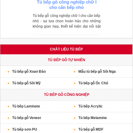
Tủ bếp gỗ công nghiệp chữ I
cho căn bếp nhỏ
Tủ bếp gỗ công nghiệp chữ I cho căn bếp
nhỏ - sự lựa chọn hoàn hảo cho những
không gian hẹp, thiết kế hiện đại nổi bật
nhưng vẫn đầy đủ tính năng đáp ứng mọi
nhu cầu của người dùng.
CHẤT LIỆU TỦ BẾP
TỦ BẾP GỖ TỰ NHIÊN
Tủ bếp gỗ Xoan Đào
Mẫu tủ bếp gỗ Sồi Nga
Tủ bếp gỗ Sồi Mỹ
Tủ bếp gỗ Óc Chó
TỦ BẾP GỖ CÔNG NGHIỆP
Tủ bếp Laminate
Tủ bếp Acrylic
Tủ bếp gỗ Veneer
Tủ bếp Melamine
Tủ bếp sơn PU
Tủ bếp gỗ MDF