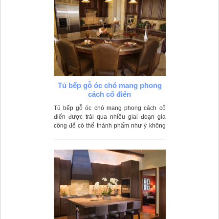
Tủ bếp gỗ óc chó mang phong
cách cổ điển
Tủ bếp gỗ óc chó mang phong cách cổ
điển được trải qua nhiều giai đoạn gia
công để có thể thành phẩm như ý không
cong vênh, không mối mọt. Do được làm
từ gỗ tự nhiên nên gia chủ có thể thiết kế
và đẽo gọt theo nhiều kiểu dáng khác
nhau.