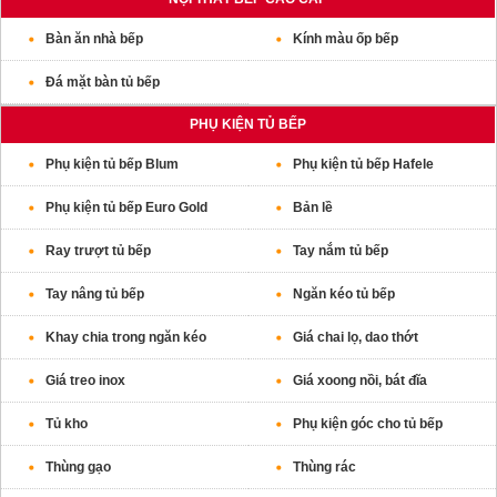
Bàn ăn nhà bếp
Kính màu ốp bếp
Đá mặt bàn tủ bếp
PHỤ KIỆN TỦ BẾP
Phụ kiện tủ bếp Blum
Phụ kiện tủ bếp Hafele
Phụ kiện tủ bếp Euro Gold
Bản lề
Ray trượt tủ bếp
Tay nắm tủ bếp
Tay nâng tủ bếp
Ngăn kéo tủ bếp
Khay chia trong ngăn kéo
Giá chai lọ, dao thớt
Giá treo inox
Giá xoong nồi, bát đĩa
Tủ kho
Phụ kiện góc cho tủ bếp
Thùng gạo
Thùng rác