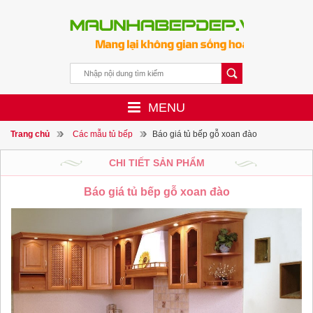
MENU
Trang chủ
Các mẫu tủ bếp
Báo giá tủ bếp gỗ xoan đào
CHI TIẾT SẢN PHẨM
Báo giá tủ bếp gỗ xoan đào