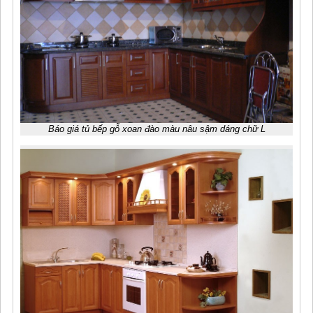
Báo giá tủ bếp gỗ xoan đào màu nâu sậm dáng chữ L