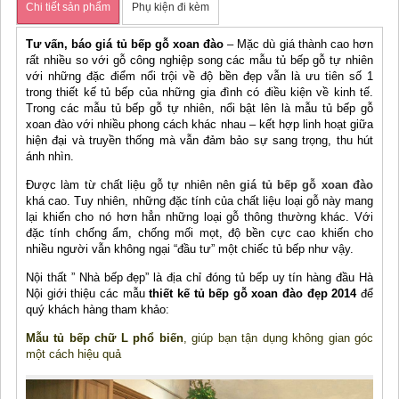
Chi tiết sản phẩm
Phụ kiện đi kèm
Tư vấn, báo giá tủ bếp gỗ xoan đào
– Mặc dù giá thành cao hơn
rất nhiều so với gỗ công nghiệp song các mẫu tủ bếp gỗ tự nhiên
với những đặc điểm nổi trội về độ bền đẹp vẫn là ưu tiên số 1
trong thiết kế tủ bếp của những gia đình có điều kiện về kinh tế.
Trong các mẫu tủ bếp gỗ tự nhiên, nổi bật lên là mẫu tủ bếp gỗ
xoan đào với nhiều phong cách khác nhau – kết hợp linh hoạt giữa
hiện đại và truyền thống mà vẫn đảm bảo sự sang trọng, thu hút
ánh nhìn.
Được làm từ chất liệu gỗ tự nhiên nên
giá tủ bếp gỗ xoan đào
khá cao. Tuy nhiên, những đặc tính của chất liệu loại gỗ này mang
lại khiến cho nó hơn hẳn những loại gỗ thông thường khác. Với
đặc tính chống ẩm, chống mối mọt, độ bền cực cao khiến cho
nhiều người vẫn không ngại “đầu tư” một chiếc tủ bếp như vậy.
Nội thất ” Nhà bếp đẹp” là địa chỉ đóng tủ bếp uy tín hàng đầu Hà
Nội giới thiệu các mẫu
thiết kế tủ bếp gỗ xoan đào đẹp 2014
để
quý khách hàng tham khảo:
Mẫu tủ bếp chữ L phổ biến
, giúp bạn tận dụng không gian góc
một cách hiệu quả