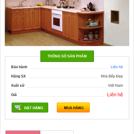
THÔNG SỐ SẢN PHẨM
Bảo hành
Liên hệ
Hãng SX
Nhà Bếp Đẹp
Xuất xứ
Việt Nam
Liên hệ
Giá