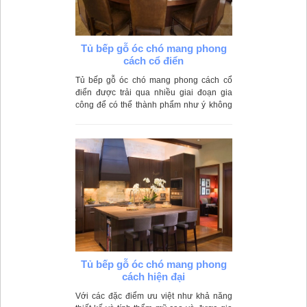
Tủ bếp gỗ óc chó mang phong
cách cổ điển
Tủ bếp gỗ óc chó mang phong cách cổ
điển được trải qua nhiều giai đoạn gia
công để có thể thành phẩm như ý không
cong vênh, không mối mọt. Do được làm
từ gỗ tự nhiên nên gia chủ có thể thiết kế
và đẽo gọt theo nhiều kiểu dáng khác
nhau.
Tủ bếp gỗ óc chó mang phong
cách hiện đại
Với các đặc điểm ưu việt như khả năng