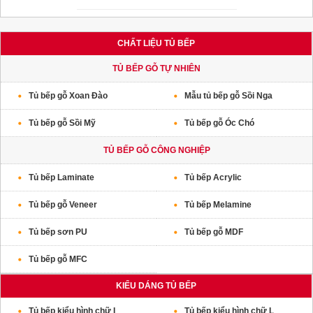
nhưng vẫn đầy đủ tính năng đáp ứng mọi
nhu cầu của người dùng.
CHẤT LIỆU TỦ BẾP
TỦ BẾP GỖ TỰ NHIÊN
Tủ bếp gỗ Xoan Đào
Mẫu tủ bếp gỗ Sồi Nga
Tủ bếp gỗ Sồi Mỹ
Tủ bếp gỗ Óc Chó
TỦ BẾP GỖ CÔNG NGHIỆP
Tủ bếp Laminate
Tủ bếp Acrylic
Tủ bếp gỗ Veneer
Tủ bếp Melamine
Tủ bếp sơn PU
Tủ bếp gỗ MDF
Tủ bếp gỗ MFC
KIỂU DÁNG TỦ BẾP
Tủ bếp kiểu hình chữ I
Tủ bếp kiểu hình chữ L