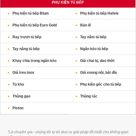
PHỤ KIỆN TỦ BẾP
Phụ kiện tủ bếp Blum
Phụ kiện tủ bếp Hafele
Phụ kiện tủ bếp Euro Gold
Bản lề
Ray trượt tủ bếp
Tay nắm tủ bếp
Tay nâng tủ bếp
Ngăn kéo tủ bếp
Khay chia trong ngăn kéo
Giá chai lọ, dao thớt
Giá treo inox
Giá xoong nồi, bát đĩa
Tủ kho
Phụ kiện góc cho tủ bếp
Thùng gạo
Thùng rác
Piston
"Là chuyên gia - chúng tôi tự tin đưa ra giải pháp tốt nhất cho không gian