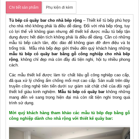
Chi tiết sản phẩm
Phụ kiện đi kèm
Tủ bếp có quầy bar cho nhà bếp rộng
– Thiết kế tủ bếp phù hợp
cho nhà nhỏ không phải là điều dễ dàng. Đối với nhà bếp rộng, tuy
có lợi thế về không gian nhưng để thiết kế được mẫu tủ bếp tận
dụng được hết diện tích không phải là điều dễ dàng. Cần có những
mẫu tủ bếp cách tân, độc đáo để không gian đỡ đơn điệu và bị
trống trải. Mẫu nhà bếp đẹp giới thiệu đến quý khách hàng những
mẫu tủ bếp có quầy bar bằng gỗ công nghiệp cho nhà bếp
rộng
, không chỉ đẹp mà còn đầy đủ tiện nghi, hội tụ nhiều phong
cách.
Các mẫu thiết kế được làm từ chất liệu gỗ công nghiệp cao cấp,
đã qua xử lý chống ẩm chống mối mọt cao cấp. Sản xuất trên dây
truyền công nghệ tiên tiến dưới sự giám sát chặt chẽ của đội ngũ
thiết kế giàu kinh nghiệm.
Mẫu tủ bếp có quầy bar
không những
mang đến vẻ sang trọng hiện đại mà còn rất tiện nghi trong quá
trình sử dụng.
Mời quý khách hàng tham khảo các mẫu tủ bếp đẹp bằng gỗ
công nghiệp dành cho nhà rộng với thiết kế quầy bar: