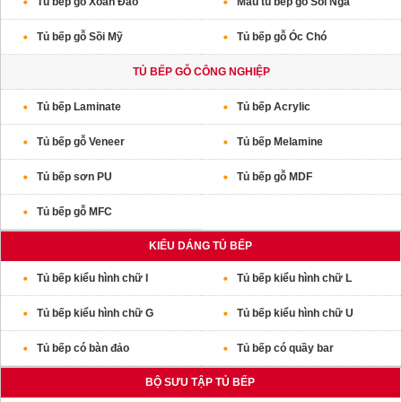
Tủ bếp gỗ Xoan Đào
Mẫu tủ bếp gỗ Sồi Nga
Tủ bếp gỗ Sồi Mỹ
Tủ bếp gỗ Óc Chó
TỦ BẾP GỖ CÔNG NGHIỆP
Tủ bếp Laminate
Tủ bếp Acrylic
Tủ bếp gỗ Veneer
Tủ bếp Melamine
Tủ bếp sơn PU
Tủ bếp gỗ MDF
Tủ bếp gỗ MFC
KIỂU DÁNG TỦ BẾP
Tủ bếp kiểu hình chữ I
Tủ bếp kiểu hình chữ L
Tủ bếp kiểu hình chữ G
Tủ bếp kiểu hình chữ U
Tủ bếp có bàn đảo
Tủ bếp có quầy bar
BỘ SƯU TẬP TỦ BẾP