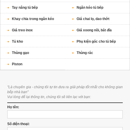
Tay nâng tủ bếp
Ngăn kéo tủ bếp
Khay chia trong ngăn kéo
Giá chai lọ, dao thớt
Giá treo inox
Giá xoong nồi, bát đĩa
Tủ kho
Phụ kiện góc cho tủ bếp
Thùng gạo
Thùng rác
Piston
"Là chuyên gia - chúng tôi tự tin đưa ra giải pháp tốt nhất cho không gian
bếp nhà bạn"
Vui lòng để lại thông tin, chúng tôi sẽ liên lạc với bạn:
Họ tên:
Số điện thoại: