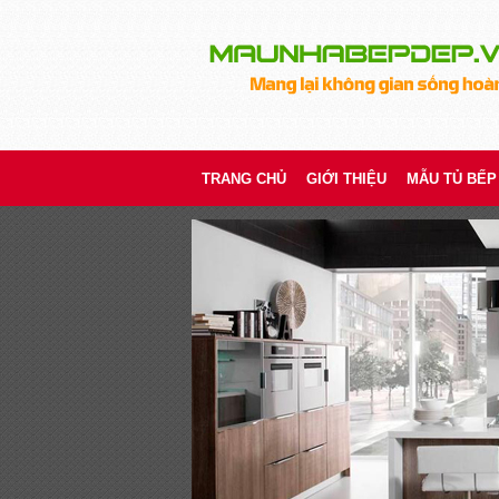
TRANG CHỦ
GIỚI THIỆU
MẪU TỦ BẾP