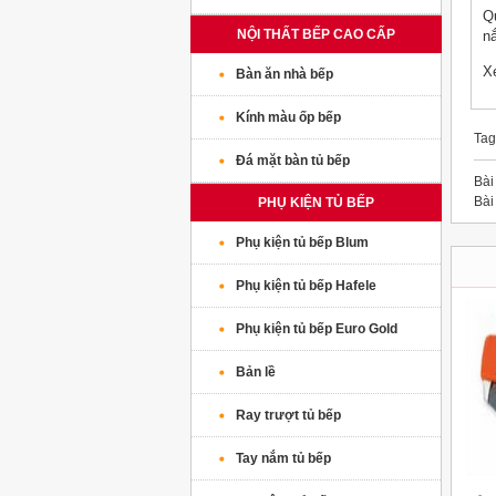
Q
NỘI THẤT BẾP CAO CẤP
n
X
Bàn ăn nhà bếp
Kính màu ốp bếp
Tag
Đá mặt bàn tủ bếp
Bài 
Bài 
PHỤ KIỆN TỦ BẾP
Phụ kiện tủ bếp Blum
Phụ kiện tủ bếp Hafele
Phụ kiện tủ bếp Euro Gold
Bản lề
Ray trượt tủ bếp
Tay nắm tủ bếp