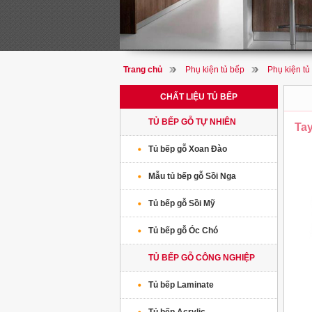
Trang chủ
Phụ kiện tủ bếp
Phụ kiện tủ
CHẤT LIỆU TỦ BẾP
TỦ BẾP GỖ TỰ NHIÊN
Tay
Tủ bếp gỗ Xoan Đào
Mẫu tủ bếp gỗ Sồi Nga
Tủ bếp gỗ Sồi Mỹ
Tủ bếp gỗ Óc Chó
TỦ BẾP GỖ CÔNG NGHIỆP
Tủ bếp Laminate