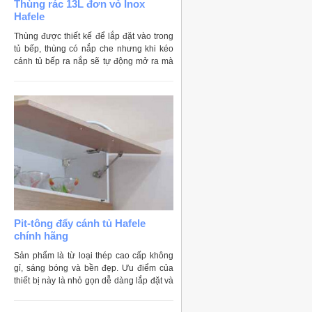
Thùng rác 13L đơn vỏ Inox
Hafele
Thùng được thiết kế để lắp đặt vào trong
tủ bếp, thùng có nắp che nhưng khi kéo
cánh tủ bếp ra nắp sẽ tự động mở ra mà
không mất công mở trực tiếp nắp thùng
rác
Pit-tông đẩy cánh tủ Hafele
chính hãng
Sản phẩm là từ loại thép cao cấp không
gỉ, sáng bóng và bền đẹp. Ưu điểm của
thiết bị này là nhỏ gọn dễ dàng lắp đặt và
phù hợp với nhiều loại kích thước hộc tủ
bếp.