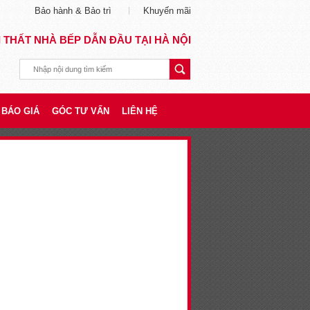
Bảo hành & Bảo trì
Khuyến mãi
I THẤT NHÀ BẾP DẪN ĐẦU TẠI HÀ NỘI
BÁO GIÁ
GÓC TƯ VẤN
LIÊN HỆ