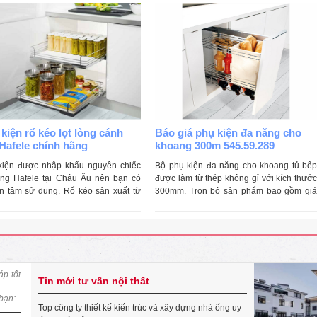
kiện rổ kéo lọt lòng cánh
Báo giá phụ kiện đa năng cho
Hafele chính hãng
khoang 300m 545.59.289
kiện được nhập khẩu nguyên chiếc
Bộ phụ kiện đa năng cho khoang tủ bếp
ãng Hafele tại Châu Âu nên bạn có
được làm từ thép không gỉ với kích thước
an tâm sử dụng. Rổ kéo sản xuất từ
300mm. Trọn bộ sản phẩm bao gồm giá
nguyên liệu thép không gỉ
để đựng chai lọ, rổ với túi để đựng bánh
mì
áp tốt
Tin mới tư vấn nội thất
 bạn:
Top công ty thiết kế kiến trúc và xây dựng nhà ống uy