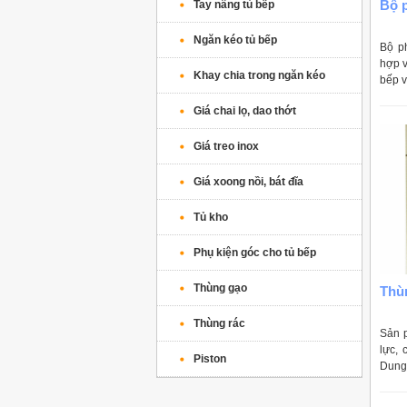
Bộ 
Tay nâng tủ bếp
Ngăn kéo tủ bếp
Bộ ph
hợp v
Khay chia trong ngăn kéo
bếp 
phẩm 
Giá chai lọ, dao thớt
Giá treo inox
Giá xoong nồi, bát đĩa
Tủ kho
Phụ kiện góc cho tủ bếp
Thùng gạo
Thù
Thùng rác
Sản 
lực, 
Piston
Dung 
đa là 