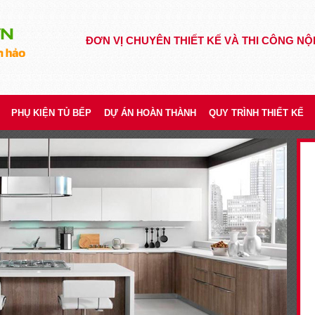
ĐƠN VỊ CHUYÊN THIẾT KẾ VÀ THI CÔNG NỘ
PHỤ KIỆN TỦ BẾP
DỰ ÁN HOÀN THÀNH
QUY TRÌNH THIẾT KẾ