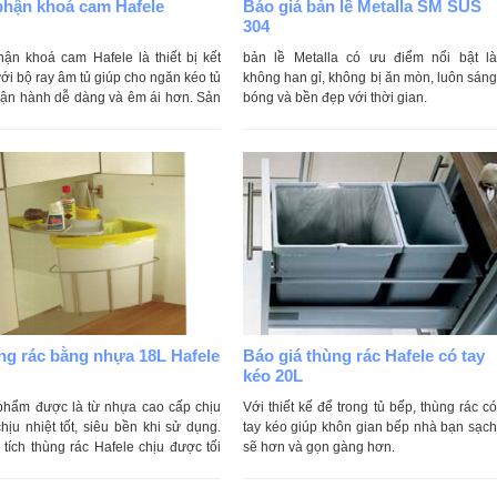
phận khoá cam Hafele
Báo giá bản lề Metalla SM SUS
304
ận khoá cam Hafele là thiết bị kết
bản lề Metalla có ưu điểm nổi bật là
ới bộ ray âm tủ giúp cho ngăn kéo tủ
không han gỉ, không bị ăn mòn, luôn sáng
vận hành dễ dàng và êm ái hơn. Sản
bóng và bền đẹp với thời gian.
không kèm theo ốc vít.
ng rác bằng nhựa 18L Hafele
Báo giá thùng rác Hafele có tay
kéo 20L
phẩm được là từ nhựa cao cấp chịu
Với thiết kế để trong tủ bếp, thùng rác có
chịu nhiệt tốt, siêu bền khi sử dụng.
tay kéo giúp khôn gian bếp nhà bạn sạch
tích thùng rác Hafele chịu được tối
sẽ hơn và gọn gàng hơn.
18 lít.