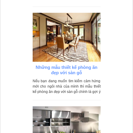
loại gỗ công nghiệp nào. Tuy nhiên có
khá nhiều khách hàng còn băn khoăn
"Nên lựa chọn tủ bếp gỗ tự nhiên loại nào
tốt nhất?". Sau đây là các kinh nghiệm
được chuyên gia Best Home chia sẻ.
Những mẫu thiết kế phòng ăn
đẹp với sàn gỗ
Nếu bạn đang muốn tìm kiếm cảm hứng
mới cho ngôi nhà của mình thì mẫu thiết
kế phòng ăn đẹp với sàn gỗ chính là gợi ý
không thể bỏ qua. Nội thất gỗ đem lại cảm
giác sang trọng, ấm cúng và tạo nên vẻ
đẹp riêng biệt cho ngôi nhà của bạn.