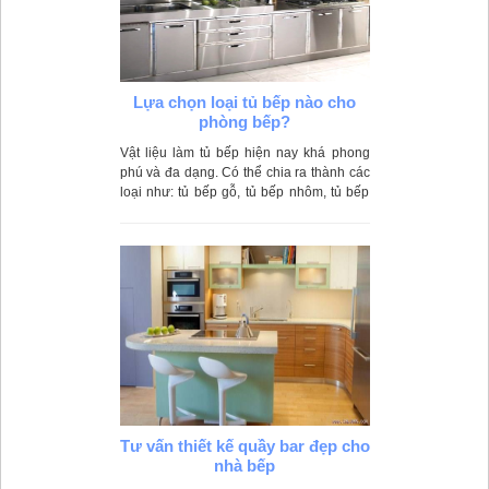
Lựa chọn loại tủ bếp nào cho
phòng bếp?
Vật liệu làm tủ bếp hiện nay khá phong
phú và đa dạng. Có thể chia ra thành các
loại như: tủ bếp gỗ, tủ bếp nhôm, tủ bếp
inox, tủ bếp bê tông kết hợp cửa gỗ...v.v.
Tùy thuộc vào không gian và tình hình tài
chính của mỗi gia đình mà bạn có thể lắp
đặt loại tủ bếp phù hợp nhất.
Tư vấn thiết kế quầy bar đẹp cho
nhà bếp