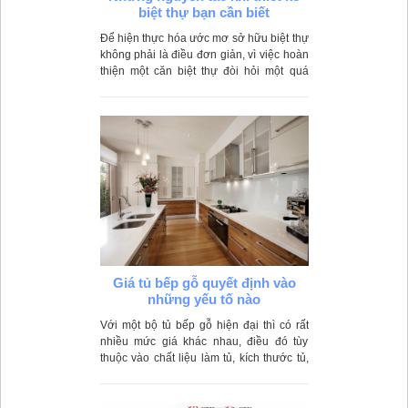
biệt thự bạn cần biết
Để hiện thực hóa ước mơ sở hữu biệt thự
không phải là điều đơn giản, vì việc hoàn
thiện một căn biệt thự đòi hỏi một quá
trình dài, với sự đầu tư kỹ lưỡng và
nghiêm túc từ cả gia chủ và các chuyên
gia thiết kế.
Giá tủ bếp gỗ quyết định vào
những yếu tố nào
Với một bộ tủ bếp gỗ hiện đại thì có rất
nhiều mức giá khác nhau, điều đó tùy
thuộc vào chất liệu làm tủ, kích thước tủ,
các phụ kiện và công năng khác đi kèm.
Hãy cùng Best Home phân tích những
những yếu tố nào quyết định đến giá