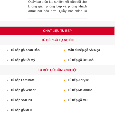
Quầy bar giúp tạo sự liên kết, gần gũi cho
không gian phòng bếp và phòng khách
được hài hòa hơn. Quầy bar chính là
điểm nhấn thú vị, gợi mở thêm không gian
lưu trữ sáng tạo của gia đình bạn.
CHẤT LIỆU TỦ BẾP
TỦ BẾP GỖ TỰ NHIÊN
Tủ bếp gỗ Xoan Đào
Mẫu tủ bếp gỗ Sồi Nga
Tủ bếp gỗ Sồi Mỹ
Tủ bếp gỗ Óc Chó
TỦ BẾP GỖ CÔNG NGHIỆP
Tủ bếp Laminate
Tủ bếp Acrylic
Tủ bếp gỗ Veneer
Tủ bếp Melamine
Tủ bếp sơn PU
Tủ bếp gỗ MDF
Tủ bếp gỗ MFC