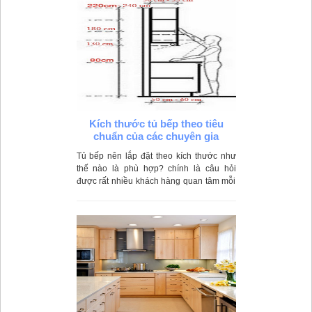
thành của bộ tủ bếp gỗ thông thường nhé.
Kích thước tủ bếp theo tiêu
chuẩn của các chuyên gia
Tủ bếp nên lắp đặt theo kích thước như
thế nào là phù hợp? chính là câu hỏi
được rất nhiều khách hàng quan tâm mỗi
lần đặt mua tủ bếp. Để giúp quý khách có
cái nhìn tổng quan hơn, Best Home sẽ
đưa ra những số liệu tham khảo dựa trên
kết quả đánh giá nhân trắc linh hoạt dựa
theo chiều cao của người Việt Nam.