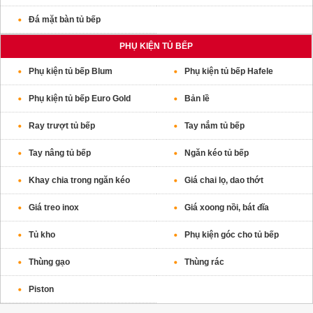
Đá mặt bàn tủ bếp
PHỤ KIỆN TỦ BẾP
Phụ kiện tủ bếp Blum
Phụ kiện tủ bếp Hafele
Phụ kiện tủ bếp Euro Gold
Bản lề
Ray trượt tủ bếp
Tay nắm tủ bếp
Tay nâng tủ bếp
Ngăn kéo tủ bếp
Khay chia trong ngăn kéo
Giá chai lọ, dao thớt
Giá treo inox
Giá xoong nồi, bát đĩa
Tủ kho
Phụ kiện góc cho tủ bếp
Thùng gạo
Thùng rác
Piston